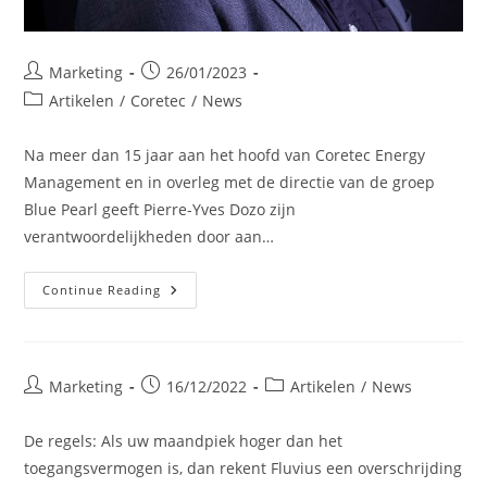
Post
Post
Marketing
26/01/2023
author:
published:
Post
Artikelen
/
Coretec
/
News
category:
Na meer dan 15 jaar aan het hoofd van Coretec Energy
Management en in overleg met de directie van de groep
Blue Pearl geeft Pierre-Yves Dozo zijn
verantwoordelijkheden door aan…
Benoit
Continue Reading
Haesebrouck
Wordt
Benoemd
Tot
CEO
Van
Post
Post
Post
Marketing
16/12/2022
Artikelen
/
News
Coretec
author:
published:
category:
Energy
Management
De regels: Als uw maandpiek hoger dan het
toegangsvermogen is, dan rekent Fluvius een overschrijding