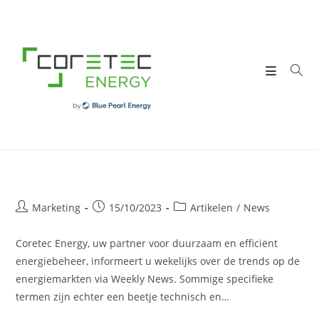
Skip
to
content
Post
Post
Post
Marketing
15/10/2023
Artikelen
/
News
author:
published:
category:
Coretec Energy, uw partner voor duurzaam en efficiënt
energiebeheer, informeert u wekelijks over de trends op de
energiemarkten via Weekly News. Sommige specifieke
termen zijn echter een beetje technisch en…