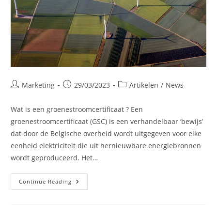
Post
Post
Post
Marketing
29/03/2023
Artikelen
/
News
author:
published:
category:
Wat is een groenestroomcertificaat ? Een
groenestroomcertificaat (GSC) is een verhandelbaar ‘bewijs’
dat door de Belgische overheid wordt uitgegeven voor elke
eenheid elektriciteit die uit hernieuwbare energiebronnen
wordt geproduceerd. Het…
Groenestroomcertificaten
Continue Reading
En
Garanties
Van
Oorsprong