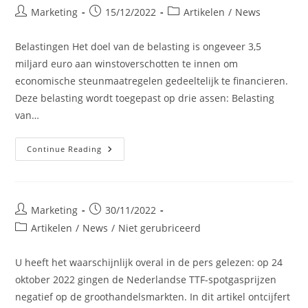
Post
Post
Post
Marketing
15/12/2022
Artikelen
/
News
author:
published:
category:
Belastingen Het doel van de belasting is ongeveer 3,5
miljard euro aan winstoverschotten te innen om
economische steunmaatregelen gedeeltelijk te financieren.
Deze belasting wordt toegepast op drie assen: Belasting
van…
Belgische
Continue Reading
Regeringsbeslissingen
In
Verband
Met
De
Energiecrisis
Post
Post
Marketing
30/11/2022
author:
published:
Post
Artikelen
/
News
/
Niet gerubriceerd
category:
U heeft het waarschijnlijk overal in de pers gelezen: op 24
oktober 2022 gingen de Nederlandse TTF-spotgasprijzen
negatief op de groothandelsmarkten. In dit artikel ontcijfert