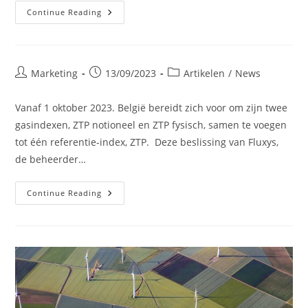
Energy
Continue Reading
Market
News
Post
Post
Post
Marketing
13/09/2023
Artikelen
/
News
author:
published:
category:
Vanaf 1 oktober 2023. België bereidt zich voor om zijn twee
gasindexen, ZTP notioneel en ZTP fysisch, samen te voegen
tot één referentie-index, ZTP. Deze beslissing van Fluxys,
de beheerder…
Eén
Continue Reading
Prijsindex
Voor
De
Belgische
Gasmarkt