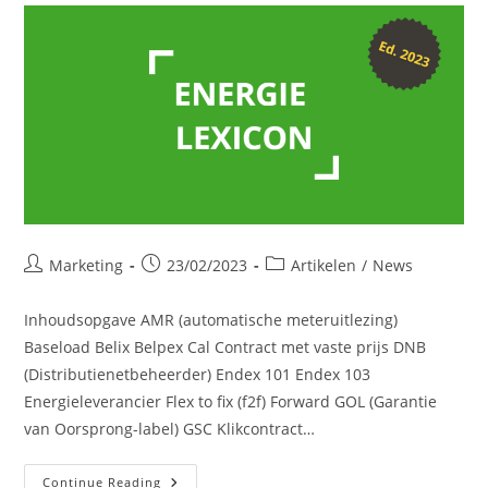
Post
Post
Post
Marketing
23/02/2023
Artikelen
/
News
author:
published:
category:
Inhoudsopgave AMR (automatische meteruitlezing)
Baseload Belix Belpex Cal Contract met vaste prijs DNB
(Distributienetbeheerder) Endex 101 Endex 103
Energieleverancier Flex to fix (f2f) Forward GOL (Garantie
van Oorsprong-label) GSC Klikcontract…
Woordenlijst
Continue Reading