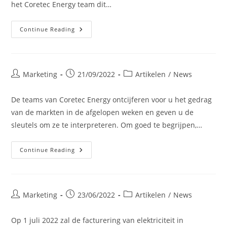
het Coretec Energy team dit…
Negatieve
Continue Reading
Gasprijs:
Welke
Impact
Op
Uw
Factuur?
Post
Post
Post
Marketing
21/09/2022
Artikelen
/
News
author:
published:
category:
De teams van Coretec Energy ontcijferen voor u het gedrag
van de markten in de afgelopen weken en geven u de
sleutels om ze te interpreteren. Om goed te begrijpen,…
Waarom
Continue Reading
Zijn
De
Energiemarkten
Zo
Volatiel?
Post
Post
Post
Marketing
23/06/2022
Artikelen
/
News
author:
published:
category:
Op 1 juli 2022 zal de facturering van elektriciteit in