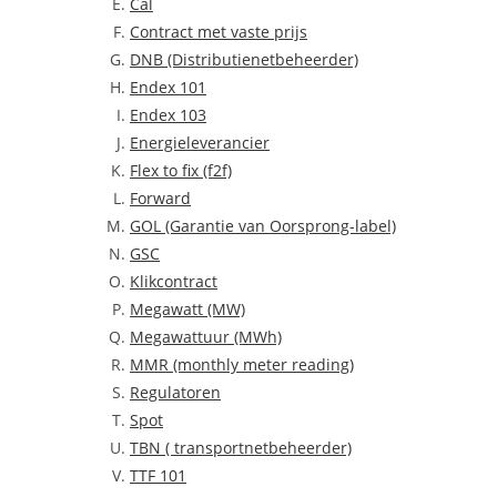
Cal
Contract met vaste prijs
DNB (Distributienetbeheerder)
Endex 101
Endex 103
Energieleverancier
Flex to fix (f2f)
Forward
GOL (Garantie van Oorsprong-label)
GSC
Klikcontract
Megawatt (MW)
Megawattuur (MWh)
MMR (monthly meter reading)
Regulatoren
Spot
TBN ( transportnetbeheerder)
TTF 101