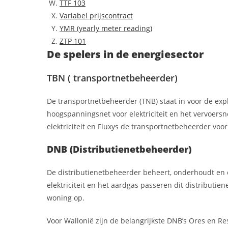
TTF 103
Variabel prijscontract
YMR (yearly meter reading)
ZTP 101
De spelers in de energiesector
TBN ( transportnetbeheerder)
De transportnetbeheerder (TNB) staat in voor de exp
hoogspanningsnet voor elektriciteit en het vervoersn
elektriciteit en Fluxys de transportnetbeheerder voo
DNB (Distributienetbeheerder)
De distributienetbeheerder beheert, onderhoudt en on
elektriciteit en het aardgas passeren dit distribut
woning op.
Voor Wallonië zijn de belangrijkste DNB’s Ores en Re