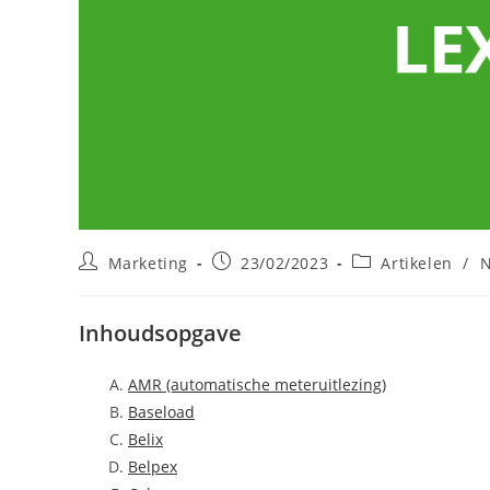
Post
Post
Post
Marketing
23/02/2023
Artikelen
/
author:
published:
category:
Inhoudsopgave
AMR (automatische meteruitlezing)
Baseload
Belix
Belpex