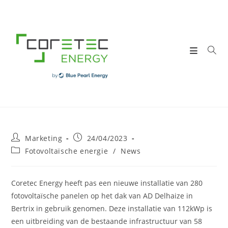
Skip
to
content
Post
Post
Marketing
24/04/2023
author:
published:
Post
Fotovoltaïsche energie
/
News
category:
Coretec Energy heeft pas een nieuwe installatie van 280
fotovoltaïsche panelen op het dak van AD Delhaize in
Bertrix in gebruik genomen. Deze installatie van 112kWp is
een uitbreiding van de bestaande infrastructuur van 58