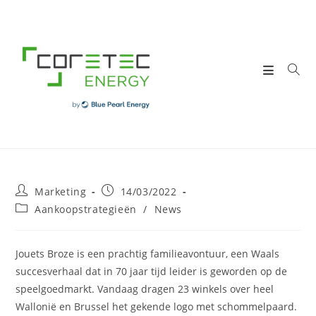
Skip
to
content
Post
Post
Marketing
14/03/2022
author:
published:
Post
Aankoopstrategieën
/
News
category:
Jouets Broze is een prachtig familieavontuur, een Waals
succesverhaal dat in 70 jaar tijd leider is geworden op de
speelgoedmarkt. Vandaag dragen 23 winkels over heel
Wallonië en Brussel het gekende logo met schommelpaard.