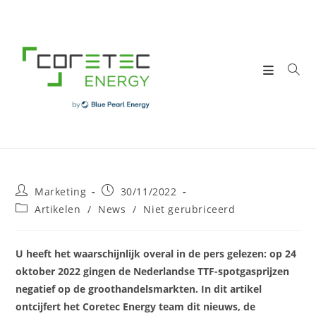
Skip
to
content
Post
Post
Marketing
30/11/2022
author:
published:
Post
Artikelen
/
News
/
Niet gerubriceerd
category:
U heeft het waarschijnlijk overal in de pers gelezen: op 24
oktober 2022 gingen de Nederlandse TTF-spotgasprijzen
negatief op de groothandelsmarkten. In dit artikel
ontcijfert het Coretec Energy team dit nieuws, de