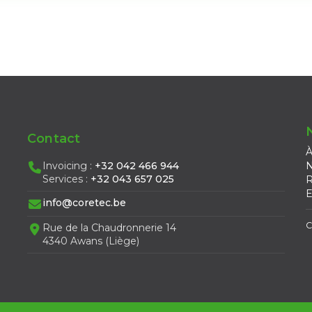
Contact
À
Invoicing :
+32 042 466 944
N
Services :
+32 043 657 025
R
E
info@coretec.be
C
Rue de la Chaudronnerie 14
4340 Awans (Liège)