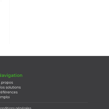
Navigation
 propos
os solutions
éférences
mploi
onditions générales