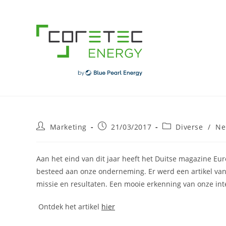
Skip
to
content
Post
Post
Post
Marketing
21/03/2017
Diverse
/
Ne
author:
published:
category:
Aan het eind van dit jaar heeft het Duitse magazine Eu
besteed aan onze onderneming. Er werd een artikel van
missie en resultaten. Een mooie erkenning van onze int
Ontdek het artikel
hier