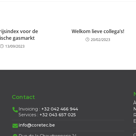
rijsindex voor de
Welkom lieve collega’s!
ische gasmarkt
20/02/2023
13/09/2023
Contact
À
Invoicing :
+32 042 466 944
N
Services :
+32 043 657 025
R
E
info@coretec.be
C