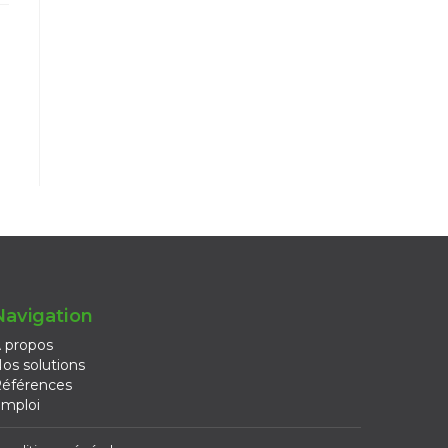
Navigation
 propos
os solutions
éférences
mploi