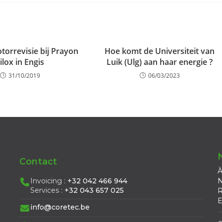
torrevisie bij Prayon
Hoe komt de Universiteit van
ilox in Engis
Luik (Ulg) aan haar energie ?
31/10/2019
06/03/2023
Contact
À
Invoicing :
+32 042 466 944
N
Services :
+32 043 657 025
R
E
info@coretec.be