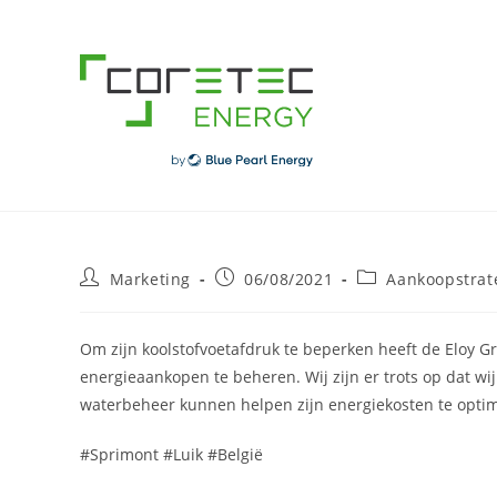
Skip
to
content
Post
Post
Post
Marketing
06/08/2021
Aankoopstrat
author:
published:
category:
Om zijn koolstofvoetafdruk te beperken heeft de Eloy Gr
energieaankopen te beheren. Wij zijn er trots op dat w
waterbeheer kunnen helpen zijn energiekosten te optim
#Sprimont #Luik #België