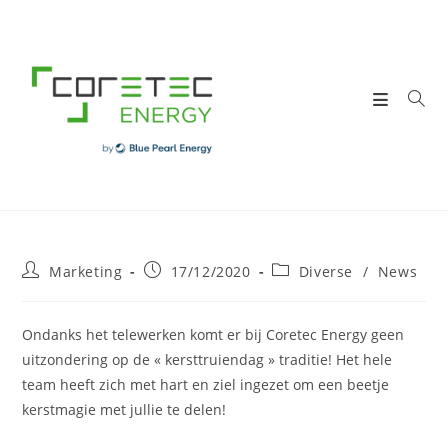
Skip
to
content
Post
Post
Post
Marketing
17/12/2020
Diverse
/
News
author:
published:
category:
Ondanks het telewerken komt er bij Coretec Energy geen
uitzondering op de « kersttruiendag » traditie! Het hele
team heeft zich met hart en ziel ingezet om een beetje
kerstmagie met jullie te delen!