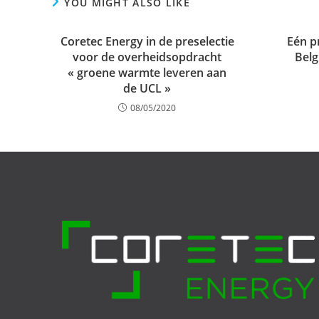
YOU MIGHT ALSO LIKE
Coretec Energy in de preselectie
Eén p
voor de overheidsopdracht
Belg
« groene warmte leveren aan
de UCL »
08/05/2020