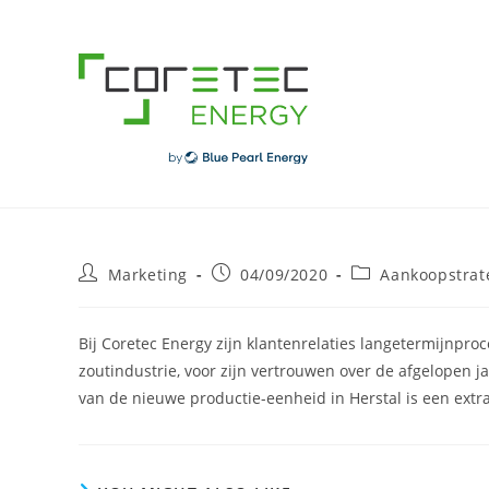
Skip
to
content
Post
Post
Post
Marketing
04/09/2020
Aankoopstrat
author:
published:
category:
Bij Coretec Energy zijn klantenrelaties langetermijnpro
zoutindustrie, voor zijn vertrouwen over de afgelopen 
van de nieuwe productie-eenheid in Herstal is een extra