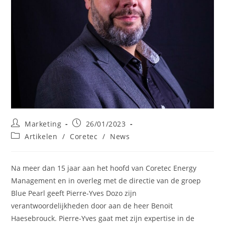
Post
Post
Marketing
26/01/2023
author:
published:
Post
Artikelen
/
Coretec
/
News
category:
Na meer dan 15 jaar aan het hoofd van Coretec Energy
Management en in overleg met de directie van de groep
Blue Pearl geeft Pierre-Yves Dozo zijn
verantwoordelijkheden door aan de heer Benoit
Haesebrouck. Pierre-Yves gaat met zijn expertise in de