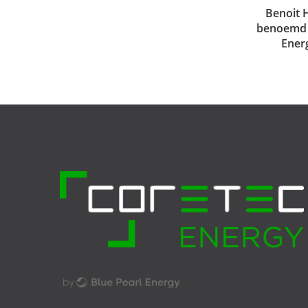
Benoit 
benoemd 
Ener