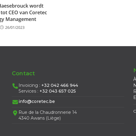
Haesebrouck wordt
tot CEO van Coretec
gy Management
26/01/2023
Contact
À
Invoicing :
+32 042 466 944
N
Services :
+32 043 657 025
R
E
info@coretec.be
C
Rue de la Chaudronnerie 14
4340 Awans (Liège)