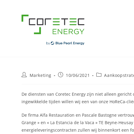
Skip
to
content
Post
Post
Post
Marketing
10/06/2021
Aankoopstrat
author:
published:
category:
De diensten van Coretec Energy zijn niet alleen gericht
ingewikkelde tijden willen wij een van onze HoReCa-clië
De firma Alfa Restauration en Pascale Bastogne vertrou
Grange » en « La Estancia de la Vaca » TE Beyne-Heusay 
energieleveringscontracten zullen wij binnenkort een fo