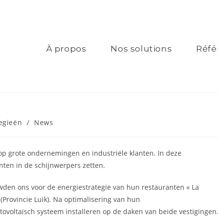
À propos
Nos solutions
Réfé
egieën
/
News
 op grote ondernemingen en industriële klanten. In deze
nten in de schijnwerpers zetten.
wden ons voor de energiestrategie van hun restauranten « La
(Provincie Luik). Na optimalisering van hun
tovoltaïsch systeem installeren op de daken van beide vestigingen