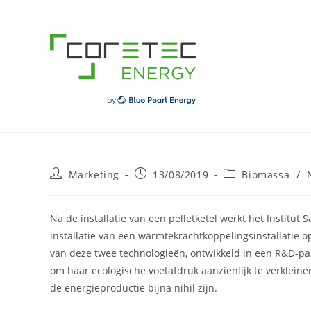
Skip
to
content
Post
Post
Post
Marketing
13/08/2019
Biomassa
/
author:
published:
category:
Na de installatie van een pelletketel werkt het Instit
installatie van een warmtekrachtkoppelingsinstallatie o
van deze twee technologieën, ontwikkeld in een R&D-pa
om haar ecologische voetafdruk aanzienlijk te verkleine
de energieproductie bijna nihil zijn.