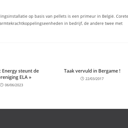
ngsinstallatie op basis van pellets is een primeur in België. Coret
 warmtekrachtkoppelingseenheden in bedrijf, de andere twee met
c Energy steunt de
Taak vervuld in Bergame !
ereniging ELA »
22/03/2017
06/06/2023