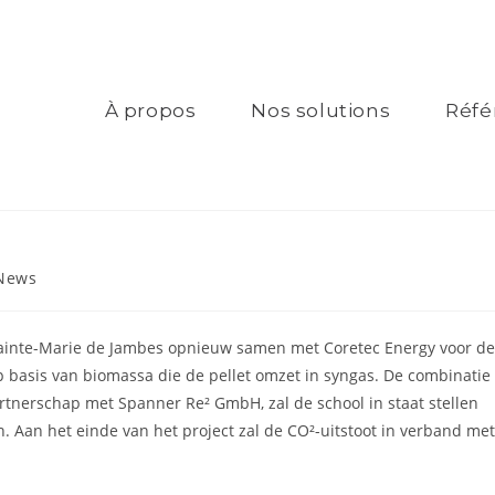
À propos
Nos solutions
Réfé
News
ut Sainte-Marie de Jambes opnieuw samen met Coretec Energy voor de
p basis van biomassa die de pellet omzet in syngas. De combinatie
rtnerschap met Spanner Re² GmbH, zal de school in staat stellen
n. Aan het einde van het project zal de CO²-uitstoot in verband met