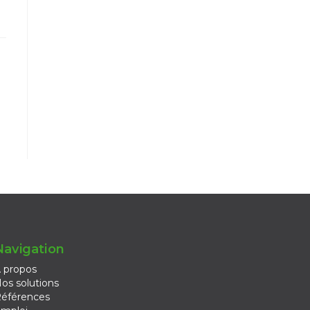
Navigation
 propos
os solutions
éférences