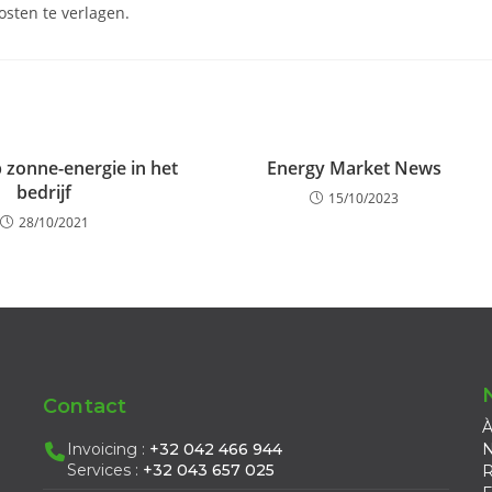
kosten te verlagen.
 zonne-energie in het
Energy Market News
bedrijf
15/10/2023
28/10/2021
Contact
À
Invoicing :
+32 042 466 944
N
Services :
+32 043 657 025
R