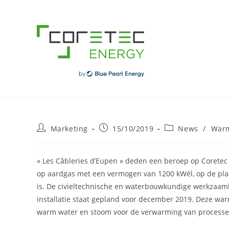
Skip
to
content
Post
Post
Post
Marketing
15/10/2019
News
/
Warm
author:
published:
category:
« Les Câbleries d’Eupen » deden een beroep op Coretec
op aardgas met een vermogen van 1200 kWél, op de plaat
is. De civieltechnische en waterbouwkundige werkzaamh
installatie staat gepland voor december 2019. Deze war
warm water en stoom voor de verwarming van process