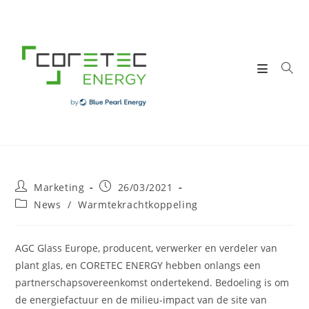
Skip
to
content
Post
Post
Marketing
26/03/2021
author:
published:
Post
News
/
Warmtekrachtkoppeling
category:
AGC Glass Europe, producent, verwerker en verdeler van
plant glas, en CORETEC ENERGY hebben onlangs een
partnerschapsovereenkomst ondertekend. Bedoeling is om
de energiefactuur en de milieu-impact van de site van