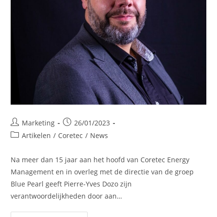
Post
Post
Marketing
26/01/2023
author:
published:
Post
Artikelen
/
Coretec
/
News
category:
Na meer dan 15 jaar aan het hoofd van Coretec Energy
Management en in overleg met de directie van de groep
Blue Pearl geeft Pierre-Yves Dozo zijn
verantwoordelijkheden door aan…