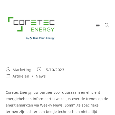
Skip
to
content
Post
Post
Marketing
15/10/2023
author:
published:
Post
Artikelen
/
News
category:
Coretec Energy, uw partner voor duurzaam en efficiënt
energiebeheer, informeert u wekelijks over de trends op de
energiemarkten via Weekly News. Sommige specifieke
termen zijn echter een beetje technisch en niet altijd