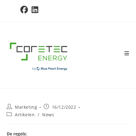
Skip
to
content
Post
Post
Marketing
16/12/2022
author:
published:
Post
Artikelen
/
News
category:
De regels: