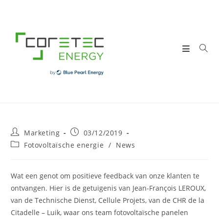
Skip
to
content
Post
Post
Marketing
03/12/2019
author:
published:
Post
Fotovoltaïsche energie
/
News
category:
Wat een genot om positieve feedback van onze klanten te
ontvangen. Hier is de getuigenis van Jean-François LEROUX,
van de Technische Dienst, Cellule Projets, van de CHR de la
Citadelle – Luik, waar ons team fotovoltaïsche panelen