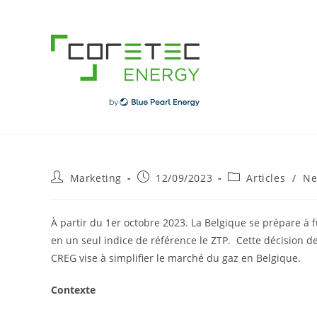
Skip
to
content
Post
Post
Post
Marketing
12/09/2023
Articles
/
Ne
author:
published:
category:
À partir du 1er octobre 2023. La Belgique se prépare à f
en un seul indice de référence le ZTP. Cette décision de
CREG vise à simplifier le marché du gaz en Belgique.
Contexte