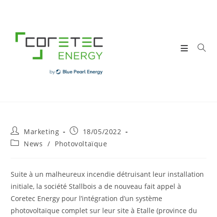
Skip
to
content
Post
Post
Marketing
18/05/2022
author:
published:
Post
News
/
Photovoltaïque
category:
Suite à un malheureux incendie détruisant leur installation
initiale, la société Stallbois a de nouveau fait appel à
Coretec Energy pour l’intégration d’un système
photovoltaïque complet sur leur site à Etalle (province du