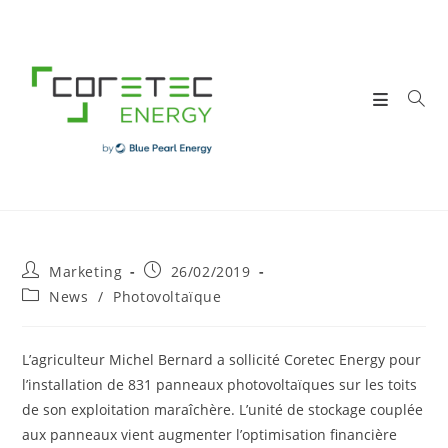
Skip
to
content
Post
Post
Marketing
26/02/2019
author:
published:
Post
News
/
Photovoltaïque
category:
L’agriculteur Michel Bernard a sollicité Coretec Energy pour
l’installation de 831 panneaux photovoltaïques sur les toits
de son exploitation maraîchère. L’unité de stockage couplée
aux panneaux vient augmenter l’optimisation financière