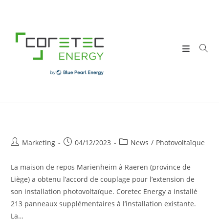
Skip
to
content
Post
Post
Post
Marketing
04/12/2023
News
/
Photovoltaïque
author:
published:
category:
La maison de repos Marienheim à Raeren (province de
Liège) a obtenu l’accord de couplage pour l’extension de
son installation photovoltaïque. Coretec Energy a installé
213 panneaux supplémentaires à l’installation existante.
La…