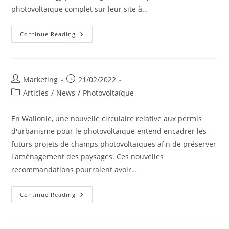
photovoltaïque complet sur leur site à…
Installation
Continue Reading
Photovoltaïque
Chez
Stallbois
Post
Post
Marketing
21/02/2022
author:
published:
Post
Articles
/
News
/
Photovoltaïque
category:
En Wallonie, une nouvelle circulaire relative aux permis
d'urbanisme pour le photovoltaïque entend encadrer les
futurs projets de champs photovoltaïques afin de préserver
l'aménagement des paysages. Ces nouvelles
recommandations pourraient avoir…
Le
Continue Reading
Gouvernement
Wallon
Recommande
L’installation