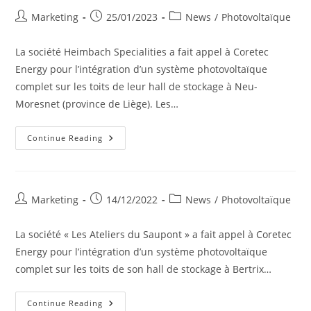
Delka
Post
Post
Post
Marketing
25/01/2023
News
/
Photovoltaïque
author:
published:
category:
La société Heimbach Specialities a fait appel à Coretec
Energy pour l’intégration d’un système photovoltaïque
complet sur les toits de leur hall de stockage à Neu-
Moresnet (province de Liège). Les…
Intégration
Continue Reading
D’un
Système
Photovoltaïque
Chez
Heimbach
Specialities
Post
Post
Post
Marketing
14/12/2022
News
/
Photovoltaïque
author:
published:
category:
La société « Les Ateliers du Saupont » a fait appel à Coretec
Energy pour l’intégration d’un système photovoltaïque
complet sur les toits de son hall de stockage à Bertrix…
Une
Continue Reading