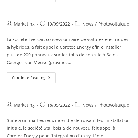
Extension
Photovoltaïque
Aux
Ateliers
Du
Saupont
Post
Post
Post
Marketing
19/09/2022
News
/
Photovoltaïque
author:
published:
category:
La société Evercar, concessionnaire de voitures électriques
& hybrides, a fait appel à Coretec Energy afin d’installer
plus de 200 panneaux sur les toits de son site à Saint-
Georges-sur-Meuse (province…
Installation
Continue Reading
De
Panneaux
Photovoltaïques
Chez
Evercar
Post
Post
Post
Marketing
18/05/2022
News
/
Photovoltaïque
author:
published:
category:
Suite à un malheureux incendie détruisant leur installation
initiale, la société Stallbois a de nouveau fait appel à
Coretec Energy pour l’intégration d’un système