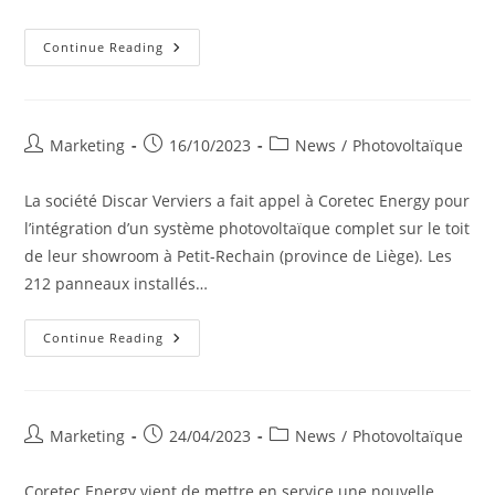
Installation
Continue Reading
De
Panneaux
Photovoltaïques
À
La
Maison
Post
Post
Post
Marketing
16/10/2023
News
/
Photovoltaïque
De
author:
published:
category:
Repos
De
La société Discar Verviers a fait appel à Coretec Energy pour
Marienheim
l’intégration d’un système photovoltaïque complet sur le toit
de leur showroom à Petit-Rechain (province de Liège). Les
212 panneaux installés…
Une
Continue Reading
Installation
Photovoltaïque
Chez
Discar
Verviers
Post
Post
Post
Marketing
24/04/2023
News
/
Photovoltaïque
author:
published:
category:
Coretec Energy vient de mettre en service une nouvelle