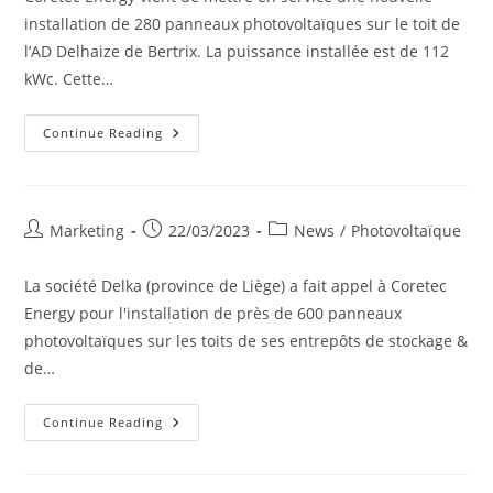
installation de 280 panneaux photovoltaïques sur le toit de
l’AD Delhaize de Bertrix. La puissance installée est de 112
kWc. Cette…
Installation
Continue Reading
De
Panneaux
Photovoltaïques
À
L’AD
Delhaize
Post
Post
Post
Marketing
22/03/2023
News
/
Photovoltaïque
De
author:
published:
category:
Bertrix
La société Delka (province de Liège) a fait appel à Coretec
Energy pour l'installation de près de 600 panneaux
photovoltaïques sur les toits de ses entrepôts de stockage &
de…
Installation
Continue Reading
De
Panneaux
Photovoltaïques
Chez