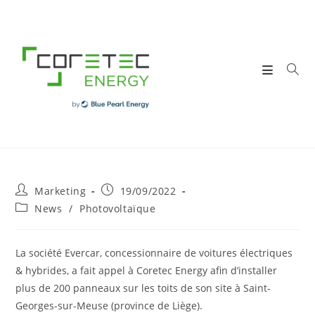
Skip
to
content
Post
Post
Marketing
19/09/2022
author:
published:
Post
News
/
Photovoltaïque
category:
La société Evercar, concessionnaire de voitures électriques
& hybrides, a fait appel à
Coretec Energy
afin d’installer
plus de 200 panneaux sur les toits de son site à Saint-
Georges-sur-Meuse (province de Liège).