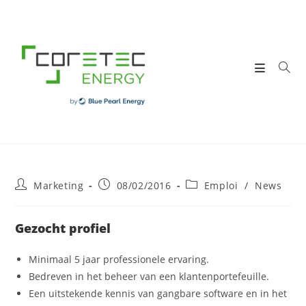
Skip
to
content
Post
Post
Post
Marketing
08/02/2016
Emploi
/
News
author:
published:
category:
Gezocht profiel
Minimaal 5 jaar professionele ervaring.
Bedreven in het beheer van een klantenportefeuille.
Een uitstekende kennis van gangbare software en in het