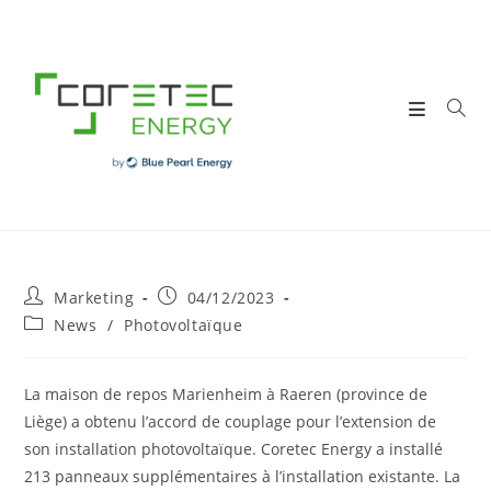
Skip
to
content
Post
Post
Marketing
04/12/2023
author:
published:
Post
News
/
Photovoltaïque
category:
La maison de repos Marienheim à Raeren (province de
Liège) a obtenu l’accord de couplage pour l’extension de
son installation photovoltaïque. Coretec Energy a installé
213 panneaux supplémentaires à l’installation existante. La