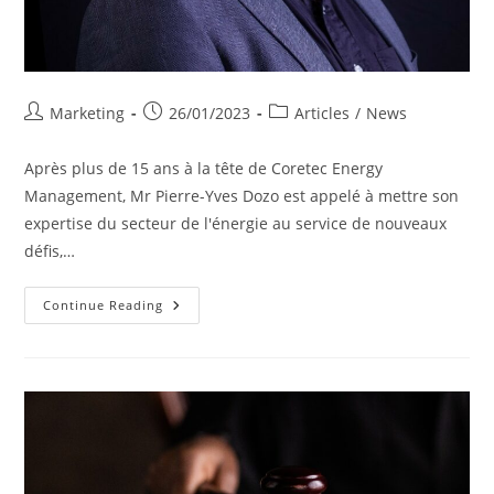
Post
Post
Post
Marketing
26/01/2023
Articles
/
News
author:
published:
category:
Après plus de 15 ans à la tête de Coretec Energy
Management, Mr Pierre-Yves Dozo est appelé à mettre son
expertise du secteur de l'énergie au service de nouveaux
défis,…
Benoit
Continue Reading
Haesebrouck
Est
Nommé
CEO
De
Coretec
Energy
Management.