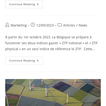
Décrypter
Continue Reading
Notre
Energy
Market
News
Post
Post
Post
Marketing
12/09/2023
Articles
/
News
author:
published:
category:
À partir du 1er octobre 2023. La Belgique se prépare à
fusionner ses deux indices gazier « ZTP notional » et « ZTP
physical » en un seul indice de référence le ZTP. Cette…
Un
Continue Reading
Indice
Gazier
Unique
Pour
Le
Marché
Belge.