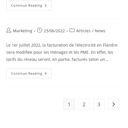
Pourquoi
Continue Reading
Les
Marchés
De
L’énergie
Sont-
Ils
Post
Post
Post
Marketing
23/06/2022
Articles
/
News
Si
author:
published:
category:
Volatils?
Le 1er juillet 2022, la facturation de l’électricité en Flandre
sera modifiée pour les ménages et les PME. En effet, les
tarifs du réseau seront, en partie, facturés selon un…
Tarif
Continue Reading
Électrique
«
Capacité
»
En
Flandre…
Quel
1
2
3
Go to t
Impact
Pour
La
Wallonie
Et
Bruxelles