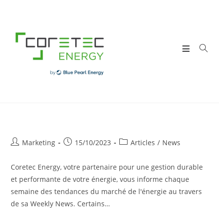
Skip
to
content
Post
Post
Post
Marketing
15/10/2023
Articles
/
News
author:
published:
category:
Coretec Energy, votre partenaire pour une gestion durable
et performante de votre énergie, vous informe chaque
semaine des tendances du marché de l'énergie au travers
de sa Weekly News. Certains…