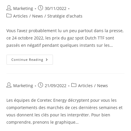
La
Crise
Post
Post
Marketing
30/11/2022
Énergétique
author:
published:
Post
Articles
/
News
/
Stratégie d'achats
category:
Vous l’avez probablement lu un peu partout dans la presse,
ce 24 octobre 2022, les prix du gaz spot Dutch TTF sont
passés en négatif pendant quelques instants sur les…
Prix
Continue Reading
Du
Gaz
Négatif:
Quel
Impact
Sur
Post
Post
Post
Marketing
21/09/2022
Articles
/
News
Votre
author:
published:
category:
Facture?
Les équipes de Coretec Energy décryptent pour vous les
comportements des marchés de ces dernières semaines et
vous donnent les clés pour les interpréter. Pour bien
comprendre, prenons le graphique…