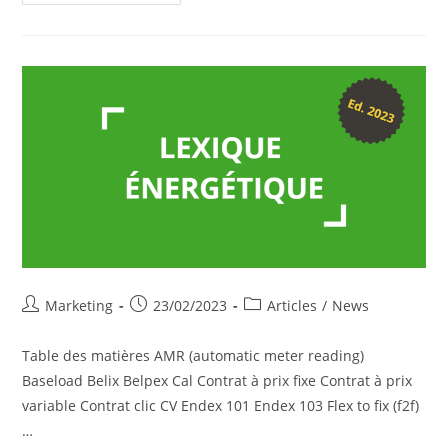
Française,
L’amortisseur
Électricité
Post
Post
Post
Marketing
23/02/2023
Articles
/
News
author:
published:
category:
Table des matières AMR (automatic meter reading)
Baseload Belix Belpex Cal Contrat à prix fixe Contrat à prix
variable Contrat clic CV Endex 101 Endex 103 Flex to fix (f2f)
…