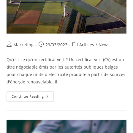
Post
Post
Post
Marketing
29/03/2023
Articles
/
News
author:
published:
category:
Qu’est-ce qu’un certificat vert ? Un certificat vert (CV) est un
titre négociable émis par les autorités publiques belges
pour chaque unité d'électricité produite à partir de sources
d'énergie renouvelable. Il…
Les
Continue Reading
Certificats
Verts
Et
Les
Garanties
D’origine.