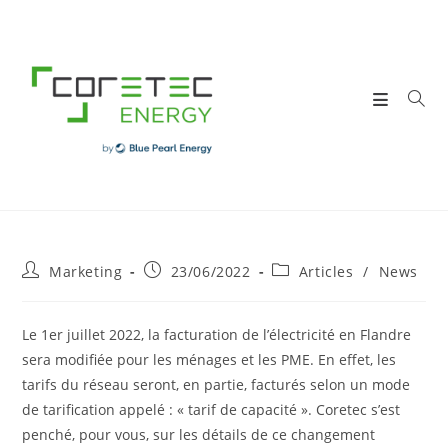
Skip
to
content
Post
Post
Post
Marketing
23/06/2022
Articles
/
News
author:
published:
category:
Le 1er juillet 2022, la facturation de l’électricité en Flandre
sera modifiée pour les ménages et les PME. En effet, les
tarifs du réseau seront, en partie, facturés selon un mode
de tarification appelé : « tarif de capacité ». Coretec s’est
penché, pour vous, sur les détails de ce changement