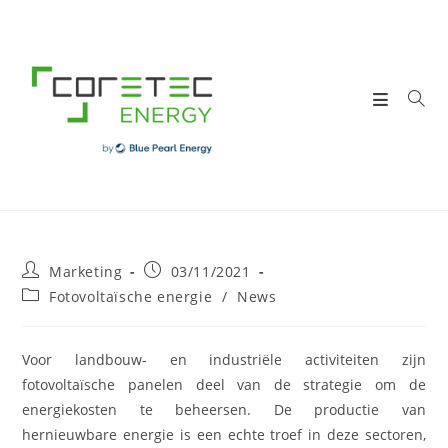
Skip
to
content
Post
Post
Marketing
03/11/2021
author:
published:
Post
Fotovoltaïsche energie
/
News
category:
Voor landbouw- en industriële activiteiten zijn
fotovoltaïsche panelen deel van de strategie om de
energiekosten te beheersen. De productie van
hernieuwbare energie is een echte troef in deze sectoren,