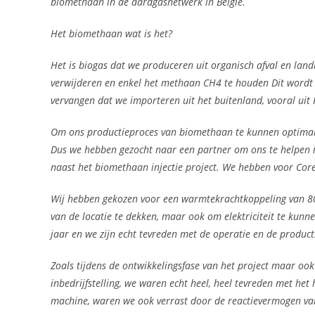
biomethaan in de aardgasnetwerk in België.
Het biomethaan wat is het?
Het is biogas dat we produceren uit organisch afval en la
verwijderen en enkel het methaan CH4 te houden Dit wordt 
vervangen dat we importeren uit het buitenland, vooral uit
Om ons productieproces van biomethaan te kunnen optimalis
Dus we hebben gezocht naar een partner om ons te helpen i
naast het biomethaan injectie project. We hebben voor Cor
Wij hebben gekozen voor een warmtekrachtkoppeling van 800 k
van de locatie te dekken, maar ook om elektriciteit te kunne
jaar en we zijn echt tevreden met de operatie en de producti
Zoals tijdens de ontwikkelingsfase van het project maar ook
inbedrijfstelling, we waren echt heel, heel tevreden met het 
machine, waren we ook verrast door de reactievermogen va