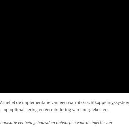
d’Arnelle) de implementatie van een warmtekrachtkoppelingssyste
s op optimalisering en vermindering van energiekosten.
ethanisatie-eenheid gebouwd en ontworpen voor de injectie van