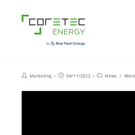
Skip
to
content
Post
Post
Post
Marketing
04/11/2022
News
/
Warm
author:
published:
category: