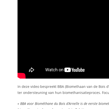
In deze video bespreekt BBA (Biomethaan van de Bois 
ter ondersteuning van hun biomethanisatieproces. Focu
« BBA voor Biométhane du Bois d’Arnelle is de eerste biom