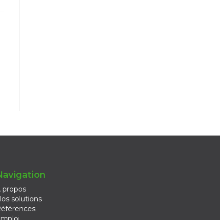
Navigation
 propos
os solutions
éférences
mploi