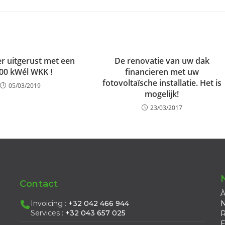
r uitgerust met een
De renovatie van uw dak
000 kWél WKK !
financieren met uw
fotovoltaïsche installatie. Het is
05/03/2019
mogelijk!
23/03/2017
Contact
À
Invoicing :
+32 042 466 944
N
Services :
+32 043 657 025
R
E