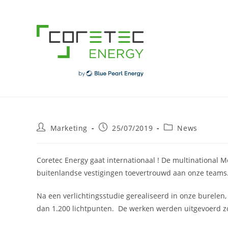
Skip
to
content
Post
Post
Post
Marketing
25/07/2019
News
author:
published:
category:
Coretec Energy gaat internationaal ! De multinational M
buitenlandse vestigingen toevertrouwd aan onze teams
Na een verlichtingsstudie gerealiseerd in onze burelen,
dan 1.200 lichtpunten. De werken werden uitgevoerd zond