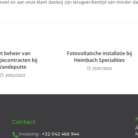
neet en aan onze klant dankzij zijn terugverdientijd van minder d
t beheer van
Fotovoltaïsche installatie bij
iecontracten bij
Heimbach Specialities
Vandeputte
25/01/2023
20/02/2023
Contact
À
Invoicing :
+32 042 466 944
N