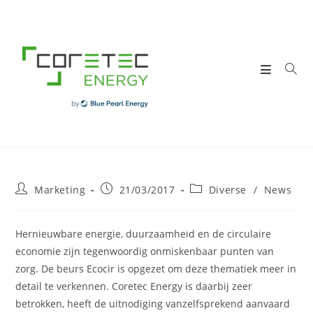
Skip
to
content
Post
Post
Post
Marketing
21/03/2017
Diverse
/
News
author:
published:
category:
Hernieuwbare energie, duurzaamheid en de circulaire
economie zijn tegenwoordig onmiskenbaar punten van
zorg. De beurs Ecocir is opgezet om deze thematiek meer in
detail te verkennen. Coretec Energy is daarbij zeer
betrokken, heeft de uitnodiging vanzelfsprekend aanvaard