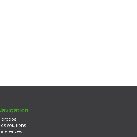
Navigation
 propos
os solutions
éférences