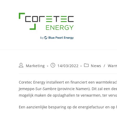
Skip
to
content
Post
Post
Post
Marketing
14/03/2022
News
/
Warm
author:
published:
category:
Coretec Energy installeert en financiert een warmtekra
Jemeppe-Sur-Sambre (provincie Namen). Dit zal een deel
mogelijk maken de opslaghallen te verwarmen, ter verv
Een aanzienlijke besparing op de energiefactuur en op h