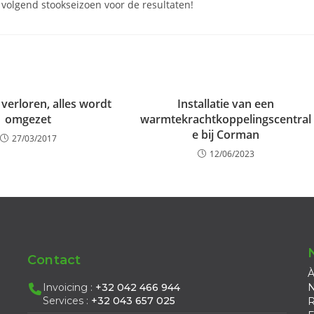
 volgend stookseizoen voor de resultaten!
 verloren, alles wordt
Installatie van een
omgezet
warmtekrachtkoppelingscentral
e bij Corman
27/03/2017
12/06/2023
Contact
À
Invoicing :
+32 042 466 944
N
Services :
+32 043 657 025
R