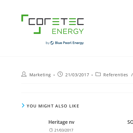
Skip
to
content
Post
Post
Post
Marketing
21/03/2017
Referenties
/
author:
published:
category:
YOU MIGHT ALSO LIKE
Heritage nv
SO
21/03/2017