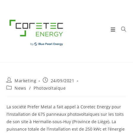
Skip
to
content
Post
Post
Marketing
24/09/2021
author:
published:
Post
News
/
Photovoltaïque
category:
La société Prefer Metal a fait appel à
Coretec Energy
pour
l’installation de 675 panneaux photovoltaïques sur les toits
de son site à Hermalle-sous-Huy (Province de Liège). La
puissance totale de l’installation est de 250 kWc et l’énergie