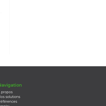
Navigation
 propos
os solutions
éférences