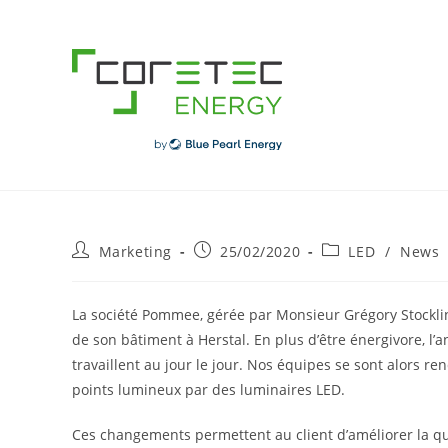
Skip
to
content
Post
Post
Post
Marketing
25/02/2020
LED
/
News
author:
published:
category:
La société Pommee, gérée par Monsieur Grégory Stocklin
de son bâtiment à Herstal. En plus d’être énergivore, l’an
travaillent au jour le jour. Nos équipes se sont alors r
points lumineux par des
luminaires
LED
.
Ces changements permettent au client d’améliorer la qual