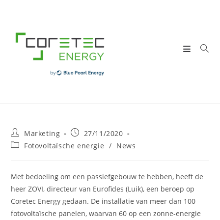
Skip
to
content
Post
Post
Marketing
27/11/2020
author:
published:
Post
Fotovoltaïsche energie
/
News
category:
Met bedoeling om een passiefgebouw te hebben, heeft de
heer ZOVI, directeur van Eurofides (Luik), een beroep op
Coretec Energy gedaan. De installatie van meer dan 100
fotovoltaïsche panelen, waarvan 60 op een zonne-energie