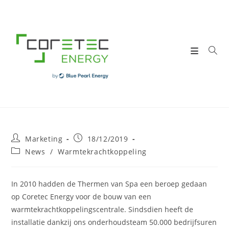
Skip
to
content
Post
Post
Marketing
18/12/2019
author:
published:
Post
News
/
Warmtekrachtkoppeling
category:
In 2010 hadden de Thermen van Spa een beroep gedaan
op Coretec Energy voor de bouw van een
warmtekrachtkoppelingscentrale. Sindsdien heeft de
installatie dankzij ons onderhoudsteam 50.000 bedrijfsuren