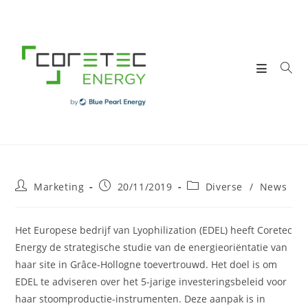
Skip
to
content
Post
Post
Post
Marketing
20/11/2019
Diverse
/
News
author:
published:
category:
Het Europese bedrijf van Lyophilization (EDEL) heeft Coretec
Energy de strategische studie van de energieoriëntatie van
haar site in Grâce-Hollogne toevertrouwd. Het doel is om
EDEL te adviseren over het 5-jarige investeringsbeleid voor
haar stoomproductie-instrumenten. Deze aanpak is in