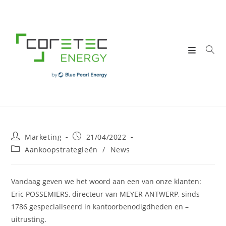
Skip
to
content
Post
Post
Marketing
21/04/2022
author:
published:
Post
Aankoopstrategieën
/
News
category:
Vandaag geven we het woord aan een van onze klanten:
Eric POSSEMIERS, directeur van MEYER ANTWERP, sinds
1786 gespecialiseerd in kantoorbenodigdheden en –
uitrusting.