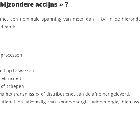
bijzondere accijns » ?
n met een nominale spanning van meer dan 1 kV. In de hierond
erleend:
e processen
teit op te wekken
ktriciteit
n of schepen
a het transmissie- of distributienet aan de afnemer geleverd.
ibutienet en afkomstig van zonne-energie, windenergie, biomass