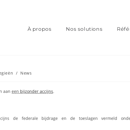
À propos
Nos solutions
Réfé
egieën
/
News
en aan
een
bijzonder accijns
.
cijns de federale bijdrage en de toeslagen vermeld ond