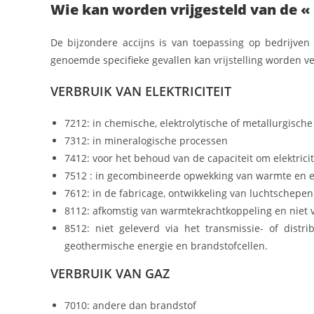
Wie kan worden vrijgesteld van de « 
De bijzondere accijns is van toepassing op bedrijve
genoemde specifieke gevallen kan vrijstelling worden v
VERBRUIK VAN ELEKTRICITEIT
7212: in chemische, elektrolytische of metallurgisch
7312: in mineralogische processen
7412: voor het behoud van de capaciteit om elektrici
7512 : in gecombineerde opwekking van warmte en ele
7612: in de fabricage, ontwikkeling van luchtschepe
8112: afkomstig van warmtekrachtkoppeling en niet vi
8512: niet geleverd via het transmissie- of distr
geothermische energie en brandstofcellen.
VERBRUIK VAN GAZ
7010: andere dan brandstof