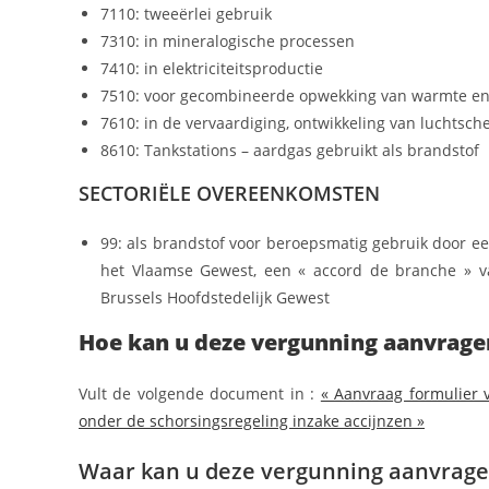
7110: tweeërlei gebruik
7310: in mineralogische processen
7410: in elektriciteitsproductie
7510: voor gecombineerde opwekking van warmte en e
7610: in de vervaardiging, ontwikkeling van luchtsc
8610: Tankstations – aardgas gebruikt als brandstof
SECTORIËLE OVEREENKOMSTEN
99: als brandstof voor beroepsmatig gebruik door ee
het Vlaamse Gewest, een « accord de branche » v
Brussels Hoofdstedelijk Gewest
Hoe kan u deze vergunning aanvrage
Vult de volgende document in :
« Aanvraag formulier 
onder de schorsingsregeling inzake accijnzen »
Waar kan u deze vergunning aanvrag