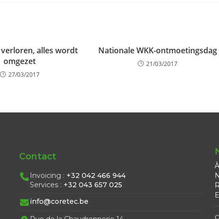
 verloren, alles wordt
Nationale WKK-ontmoetingsdag
omgezet
21/03/2017
27/03/2017
Contact
À
Invoicing :
+32 042 466 944
N
Services :
+32 043 657 025
R
E
info@coretec.be
C