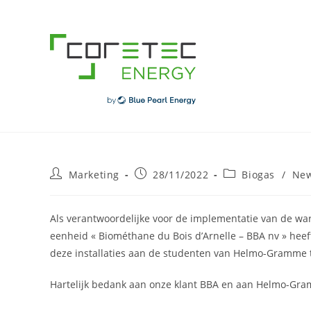
Skip
to
content
Post
Post
Post
Marketing
28/11/2022
Biogas
/
Ne
author:
published:
category:
Als verantwoordelijke voor de implementatie van de wa
eenheid « Biométhane du Bois d’Arnelle – BBA nv » hee
deze installaties aan de studenten van Helmo-Gramme te
Hartelijk bedank aan onze klant BBA en aan Helmo-Gr