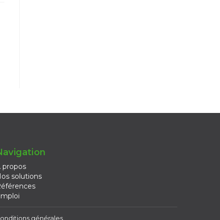
Navigation
 propos
os solutions
éférences
mploi
onditions générales