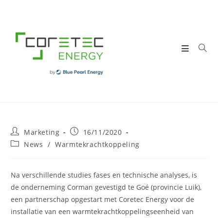
Skip
to
content
Post
Post
Marketing
16/11/2020
author:
published:
Post
News
/
Warmtekrachtkoppeling
category:
Na verschillende studies fases en technische analyses, is
de onderneming Corman gevestigd te Goé (provincie Luik),
een partnerschap opgestart met Coretec Energy voor de
installatie van een warmtekrachtkoppelingseenheid van