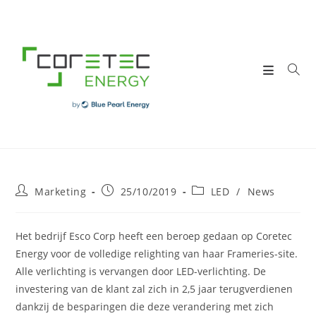
Skip
to
content
Post
Post
Post
Marketing
25/10/2019
LED
/
News
author:
published:
category:
Het bedrijf Esco Corp heeft een beroep gedaan op Coretec
Energy voor de volledige relighting van haar Frameries-site.
Alle verlichting is vervangen door LED-verlichting. De
investering van de klant zal zich in 2,5 jaar terugverdienen
dankzij de besparingen die deze verandering met zich