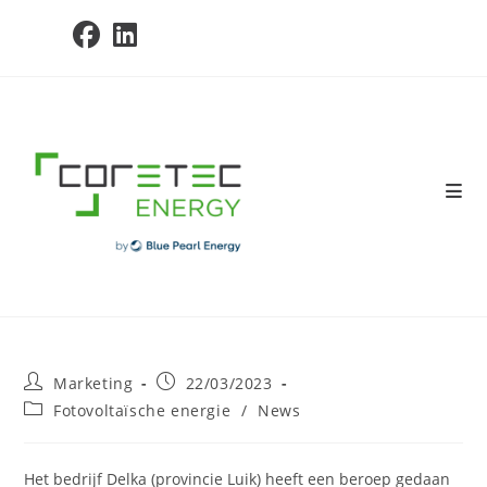
Skip
to
content
Post
Post
Marketing
22/03/2023
author:
published:
Post
Fotovoltaïsche energie
/
News
category:
Het bedrijf Delka (provincie Luik) heeft een beroep gedaan