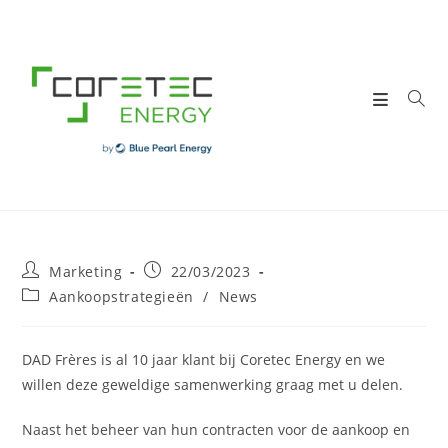
Skip
to
content
Post
Post
Marketing
22/03/2023
author:
published:
Post
Aankoopstrategieën
/
News
category:
DAD Frères is al 10 jaar klant bij Coretec Energy en we
willen deze geweldige samenwerking graag met u delen.
Naast het beheer van hun contracten voor de aankoop en