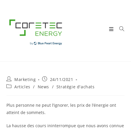
Skip
to
content
Post
Post
Marketing
24/11/2021
author:
published:
Post
Articles
/
News
/
Stratégie d'achats
category:
Plus personne ne peut l’ignorer, les prix de l’énergie ont
atteint de sommets.
La hausse des cours ininterrompue que nous avons connue