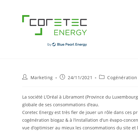
Skip
to
content
Post
Post
Post
Marketing
24/11/2021
Cogénération
author:
published:
category:
La société L’Oréal à Libramont (Province du Luxembourg) 
globale de ses consommations d’eau.
Coretec Energy est très fier de jouer un rôle dans ces
cogénération biogaz & à l’installation d’un évapo-conce
vue d’optimiser au mieux les consommations du site et l