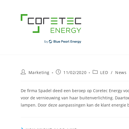
Skip
to
content
Post
Post
Post
Marketing
11/02/2020
LED
/
News
author:
published:
category:
De firma Spadel deed een beroep op Coretec Energy voor
voor de vernieuwing van haar buitenverlichting. Daart
lampen. Door deze aanpassingen kan de klant energie be