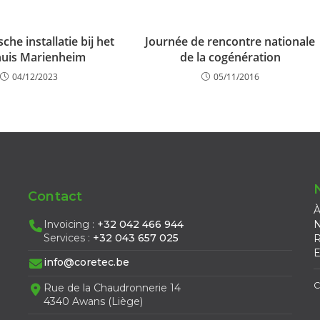
che installatie bij het
Journée de rencontre nationale
huis Marienheim
de la cogénération
04/12/2023
05/11/2016
Contact
À
Invoicing :
+32 042 466 944
N
Services :
+32 043 657 025
R
E
info@coretec.be
C
Rue de la Chaudronnerie 14
4340 Awans (Liège)