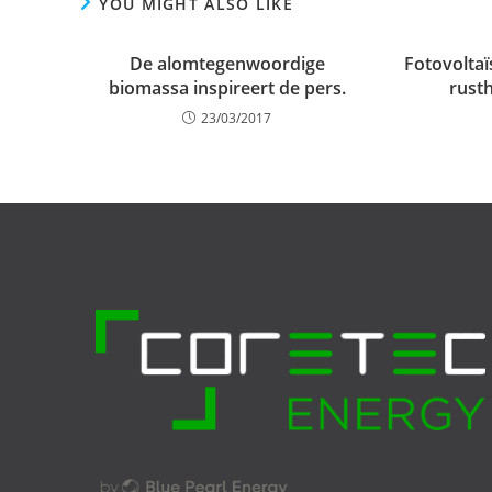
YOU MIGHT ALSO LIKE
De alomtegenwoordige
Fotovoltaïs
biomassa inspireert de pers.
rust
23/03/2017