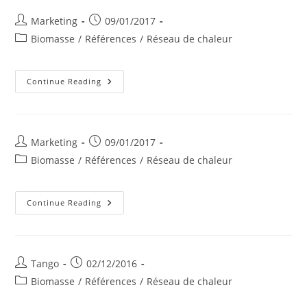
Post
Post
Marketing
09/01/2017
author:
published:
Post
Biomasse
/
Références
/
Réseau de chaleur
category:
Institut
Continue Reading
De
Schaltin
Post
Post
Marketing
09/01/2017
author:
published:
Post
Biomasse
/
Références
/
Réseau de chaleur
category:
Administration
Continue Reading
Communale
D’Attert
Post
Post
Tango
02/12/2016
author:
published:
Post
Biomasse
/
Références
/
Réseau de chaleur
category: