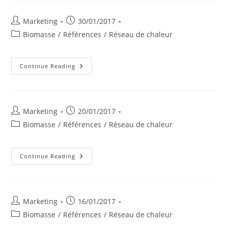
Post
Post
Marketing
30/01/2017
author:
published:
Post
Biomasse
/
Références
/
Réseau de chaleur
category:
CLOS
Continue Reading
DU
CHEMIN
VERT
–
CHIMAY
Post
Post
Marketing
20/01/2017
author:
published:
Post
Biomasse
/
Références
/
Réseau de chaleur
category:
Thomas
Continue Reading
&
Piron
Post
Post
Marketing
16/01/2017
author:
published:
Post
Biomasse
/
Références
/
Réseau de chaleur
category: