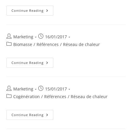
TOTAL
Continue Reading
Station
Lichtenbusch
Post
Post
Marketing
16/01/2017
author:
published:
Post
Biomasse
/
Références
/
Réseau de chaleur
category:
Commune
Continue Reading
De
Hotton
Post
Post
Marketing
15/01/2017
author:
published:
Post
Cogénération
/
Références
/
Réseau de chaleur
category:
Liege
Continue Reading
Airport