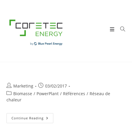
Skip
to
content
Post
Post
Marketing
03/02/2017
author:
published:
Post
Biomasse
/
PowerPlant
/
Références
/
Réseau de
category:
chaleur
ENERWOOD
Continue Reading
SA